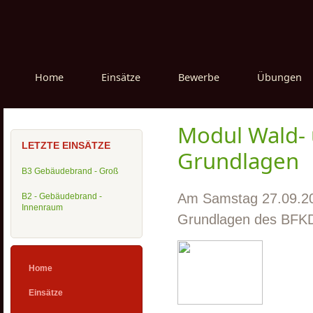
Home
Einsätze
Bewerbe
Übungen
Modul Wald-
LETZTE EINSÄTZE
Grundlagen
B3 Gebäudebrand - Groß
Am Samstag 27.09.20
B2 - Gebäudebrand -
Innenraum
Grundlagen des BFK
Home
Einsätze