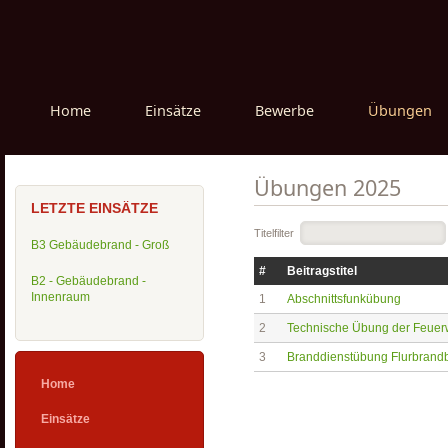
Home
Einsätze
Bewerbe
Übungen
Übungen 2025
LETZTE EINSÄTZE
Titelfilter
B3 Gebäudebrand - Groß
#
Beitragstitel
B2 - Gebäudebrand -
Innenraum
1
Abschnittsfunkübung
2
Technische Übung der Feuer
3
Branddienstübung Flurbran
Home
Einsätze