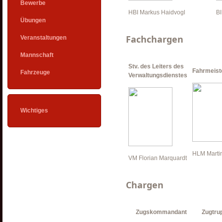
Bewerbe
HBI Markus Haidvogl
BI
Übungen
Fachchargen
Veranstaltungen
Mannschaft
Stv. des Leiters des
Fahrmeist
Fahrzeuge
Verwaltungsdienstes
Wichtiges
HLM Martin
VM Florian Marquardt
Chargen
Zugskommandant
Zugtr