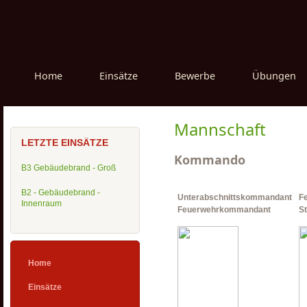
Home
Einsätze
Bewerbe
Übungen
Mannschaft
LETZTE EINSÄTZE
Kommando
B3 Gebäudebrand - Groß
B2 - Gebäudebrand -
Unterabschnittskommandant
F
Innenraum
Feuerwehrkommandant
St
Home
Einsätze